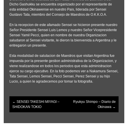
Dicho Gashukku se encuentra organizado por el representante de
esta entidad Okinawense en nuestro Pais, liderada por Sensei
Gustavo Tata, miembro del Consejo de Maestros de O.K.K.O.A.
En la recepcion de este afamado Sensei se hicieron presente nuestro
Señor Presidente Sensei Luis Lemos y nuestro Señor Vicepresidente
Sensei Yamil Pecci, quien en nombre de nuestra Organizacion
saludaron al Sensei visitante, le dieron la bienvenida a Argentina y le
entregaron un presente.
Esta modalidad de salutacion de Maestros que visitan Argentina fue
impuesta por la presente gestion administrativa de la Organizacion, y
viene realizandose en todos los periodos que esta administracion
ejerce su cargo ejecutivo. En la foto podemos ver a Nakamura Sensei,
Tata Sensei, Lemos Sensei, Pecci Sensei, Perez Sensei y su hijo
Lucio, a quien le agradecemos por tomar la fotografia.
←
SENSEI TAKESHI MIYAGI –
Ryukyu Shimpo – Diario de
Post
SHIDOKAN TOKIO
Okinawa
→
navigation