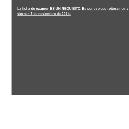
La ficha de examen ES UN REQUISITO, Es por eso que reiteramos 
viernes 7 de noviembre de 2014.